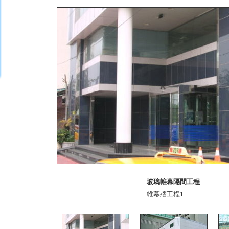
玻璃帷幕隔間工程
帷幕牆工桯1